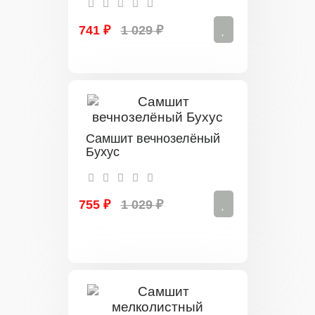
741 ₽
1 029 ₽
Самшит вечнозелёный
Бухус
755 ₽
1 029 ₽