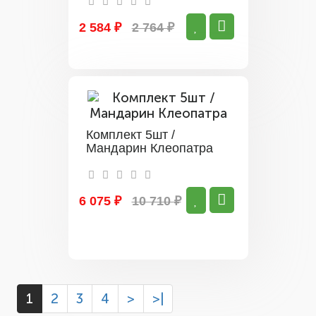
2 584 ₽
2 764 ₽
Комплект 5шт /
Мандарин Клеопатра
6 075 ₽
10 710 ₽
1
2
3
4
>
>|