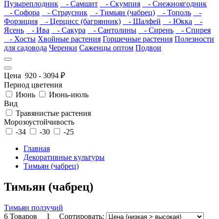
Пузыреплодник
- Самшит
- Скумпия
- Снежноягодник
- Софора
- Страусник
- Тимьян (чабрец)
- Тополь
-
Форзиция
- Церцисс (багрянник)
- Шалфей
- Юкка
-
Ясень
- Ива
- Сакура
- Сантолины
- Сирень
- Спирея
- Хосты
Хвойные растения
Горшечные растения
Полезности
для садовода
Черенки
Саженцы оптом
Подвои
Цена
920
-
3094
₽
Период цветения
Июнь
Июнь-июль
Вид
Травянистые растения
Морозоустойчивость
-34
-30
-25
Главная
Декоративные культуры
Тимьян (чабрец)
Тимьян (чабрец)
Тимьян ползучий
6 Товаров I Сортировать: