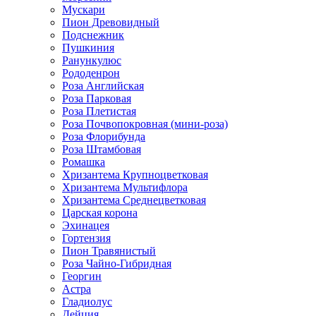
Мускари
Пион Древовидный
Подснежник
Пушкиния
Ранункулюс
Рододенрон
Роза Английская
Роза Парковая
Роза Плетистая
Роза Почвопокровная (мини-роза)
Роза Флорибунда
Роза Штамбовая
Ромашка
Хризантема Крупноцветковая
Хризантема Мультифлора
Хризантема Среднецветковая
Царская корона
Эхинацея
Гортензия
Пион Травянистый
Роза Чайно-Гибридная
Георгин
Астра
Гладиолус
Дейция