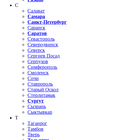
С
Салават
Самара
Санкт-Петербург
Саранск
Саратов
Севастополь
Северодвинск
Северск
Сергиев Посад
Серпухов
Симферополь
Смоленск
Сочи
Ставрополь
Старый Оскол
Стерлитамак
Сургут
Сызрань
Сыктывкар
Т
Таганрог
Тамбов
Тверь