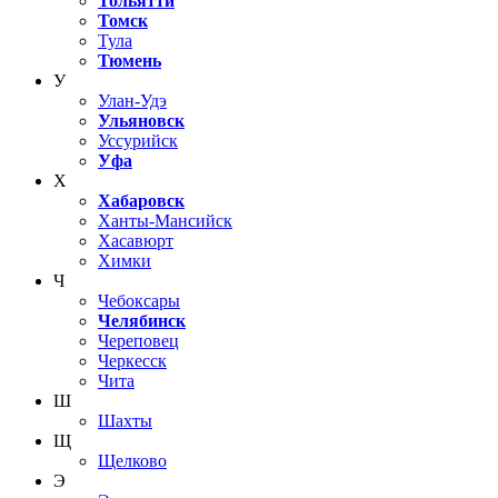
Тольятти
Томск
Тула
Тюмень
У
Улан-Удэ
Ульяновск
Уссурийск
Уфа
Х
Хабаровск
Ханты-Мансийск
Хасавюрт
Химки
Ч
Чебоксары
Челябинск
Череповец
Черкесск
Чита
Ш
Шахты
Щ
Щелково
Э