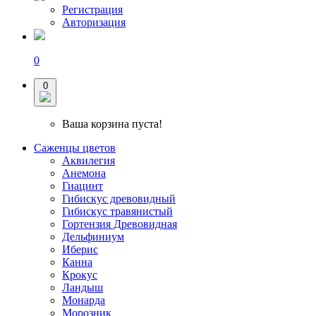
Регистрация
Авторизация
0
0
Ваша корзина пуста!
Саженцы цветов
Аквилегия
Анемона
Гиацинт
Гибискус древовидный
Гибискус травянистый
Гортензия Древовидная
Дельфиниум
Иберис
Канна
Крокус
Ландыш
Монарда
Морозник