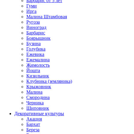
Барбарис от 5 лет
Гуми
Ирга
Малина Штамбовая
Ругоза
Виноград
Барбарис
Боярышник
Бузина
Голубика
Ежевика
Ежемалина
Жимолость
Йошта
Кизильник
Клубника (земляника)
Крыжовник
Малина
Смородина
Черника
Шиповник
Декоративные культуры
Акация
Бархат
Береза