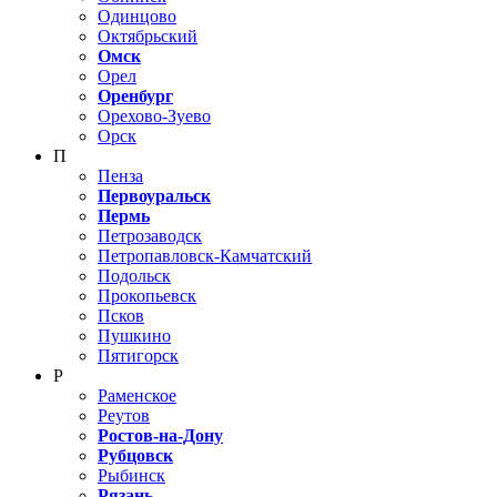
Одинцово
Октябрьский
Омск
Орел
Оренбург
Орехово-Зуево
Орск
П
Пенза
Первоуральск
Пермь
Петрозаводск
Петропавловск-Камчатский
Подольск
Прокопьевск
Псков
Пушкино
Пятигорск
Р
Раменское
Реутов
Ростов-на-Дону
Рубцовск
Рыбинск
Рязань