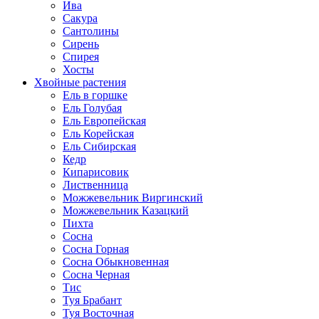
Ива
Сакура
Сантолины
Сирень
Спирея
Хосты
Хвойные растения
Ель в горшке
Ель Голубая
Ель Европейская
Ель Корейская
Ель Сибирская
Кедр
Кипарисовик
Лиственница
Можжевельник Виргинский
Можжевельник Казацкий
Пихта
Сосна
Сосна Горная
Сосна Обыкновенная
Сосна Черная
Тис
Туя Брабант
Туя Восточная