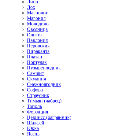
Липа
Лох
Магнолии
Магония
Молодило
Овсяница
Очиток
Павлония
Перовския
Пираканта
Платан
Портулак
Пузыреплодник
Самшит
Скумпия
Снежноягодник
Софора
Страусник
Тимьян (чабрец)
Тополь
Форзиция
Церцисс (багрянник)
Шалфей
Юкка
Ясень