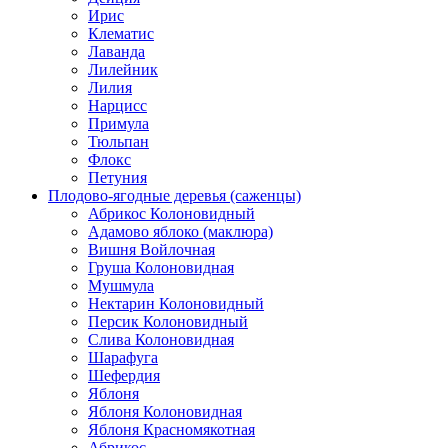
Ирис
Клематис
Лаванда
Лилейник
Лилия
Нарцисс
Примула
Тюльпан
Флокс
Петуния
Плодово-ягодные деревья (саженцы)
Абрикос Колоновидный
Адамово яблоко (маклюра)
Вишня Войлочная
Груша Колоновидная
Мушмула
Нектарин Колоновидный
Персик Колоновидный
Слива Колоновидная
Шарафуга
Шефердия
Яблоня
Яблоня Колоновидная
Яблоня Красномякотная
Абрикос