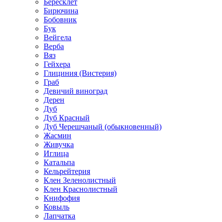
Бересклет
Бирючина
Бобовник
Бук
Вейгела
Верба
Вяз
Гейхера
Глициния (Вистерия)
Граб
Девичий виноград
Дерен
Дуб
Дуб Красный
Дуб Черешчаный (обыкновенный)
Жасмин
Живучка
Иглица
Катальпа
Кельрейтерия
Клен Зеленолистный
Клен Краснолистный
Книфофия
Ковыль
Лапчатка