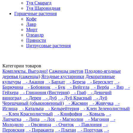
Туя Смарагд
Туя Шаровидная
Горшечные растения
Кофе
Лавр
Мирт
Олеандр
Пряности
Цитрусовые растения
Категории товаров
Комплекты. Выгодно!
Саженцы цветов
Плодово-ягодные
деревья (саженцы)
Ягодные кустарники
Декоративные
культуры
- Акация
- Бархат
- Береза
- Бересклет
-
Бирючина
- Бобовник
- Бук
- Вейгела
- Верба
- Вяз
-
Гейхера
- Глициния (Вистерия)
- Граб
- Девичий
виноград
- Дерен
- Дуб
- Дуб Красный
- Дуб
Черешчаный (обыкновенный)
- Жасмин
- Живучка
-
Иглица
- Катальпа
- Кельрейтерия
- Клен Зеленолистный
- Клен Краснолистный
- Книфофия
- Ковыль
-
Лапчатка
- Липа
- Лох
- Магнолии
- Магония
-
Молодило
- Овсяница
- Очиток
- Павлония
-
Перовския
- Пираканта
- Платан
- Портулак
-