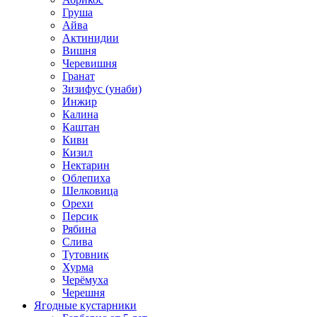
Груша
Айва
Актинидии
Вишня
Черевишня
Гранат
Зизифус (унаби)
Инжир
Калина
Каштан
Киви
Кизил
Нектарин
Облепиха
Шелковица
Орехи
Персик
Рябина
Слива
Тутовник
Хурма
Черёмуха
Черешня
Ягодные кустарники