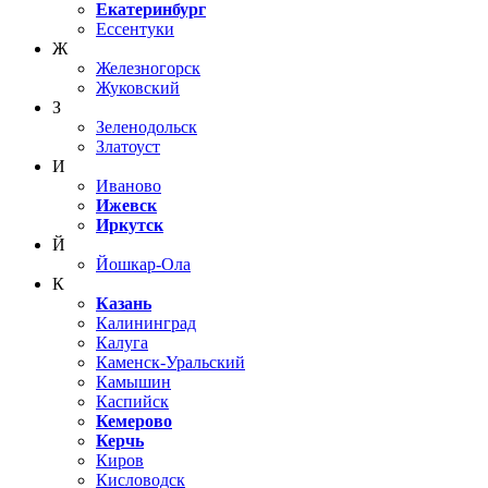
Екатеринбург
Ессентуки
Ж
Железногорск
Жуковский
З
Зеленодольск
Златоуст
И
Иваново
Ижевск
Иркутск
Й
Йошкар-Ола
К
Казань
Калининград
Калуга
Каменск-Уральский
Камышин
Каспийск
Кемерово
Керчь
Киров
Кисловодск