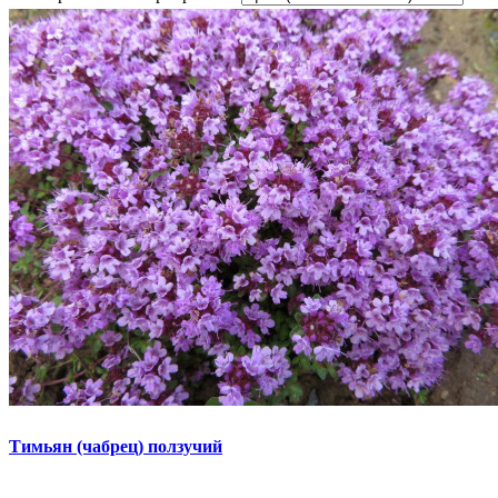
Тимьян (чабрец) ползучий