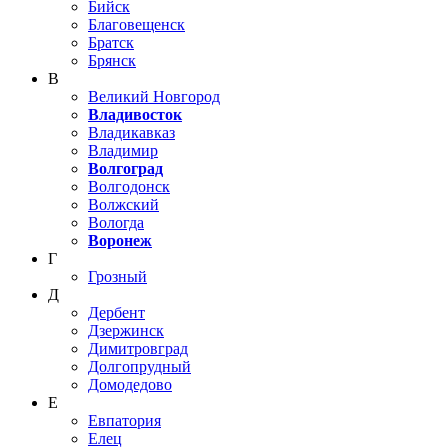
Бийск
Благовещенск
Братск
Брянск
В
Великий Новгород
Владивосток
Владикавказ
Владимир
Волгоград
Волгодонск
Волжский
Вологда
Воронеж
Г
Грозный
Д
Дербент
Дзержинск
Димитровград
Долгопрудный
Домодедово
Е
Евпатория
Елец