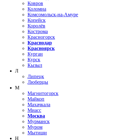
Ковров
Коломна
Комсомольск-на-Амуре
Копейск
Королёв
Кострома
Красногорск
Краснодар
Красноярск
Курган
Курск
Кызыл
Л
Липецк
Люберцы
М
Магнитогорск
Майкоп
Махачкала
Миасс
Москва
Мурманск
Муром
Мытищи
Н