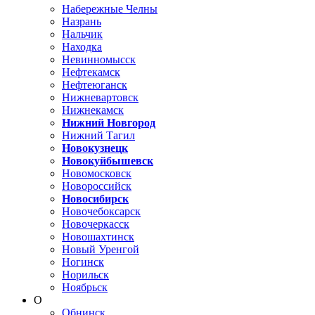
Набережные Челны
Назрань
Нальчик
Находка
Невинномысск
Нефтекамск
Нефтеюганск
Нижневартовск
Нижнекамск
Нижний Новгород
Нижний Тагил
Новокузнецк
Новокуйбышевск
Новомосковск
Новороссийск
Новосибирск
Новочебоксарск
Новочеркасск
Новошахтинск
Новый Уренгой
Ногинск
Норильск
Ноябрьск
О
Обнинск