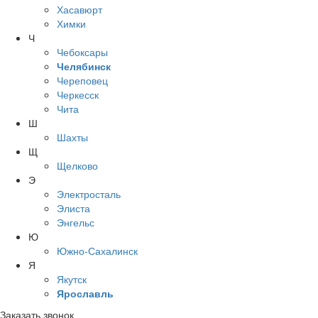
Хасавюрт
Химки
Ч
Чебоксары
Челябинск
Череповец
Черкесск
Чита
Ш
Шахты
Щ
Щелково
Э
Электросталь
Элиста
Энгельс
Ю
Южно-Сахалинск
Я
Якутск
Ярославль
Заказать звонок