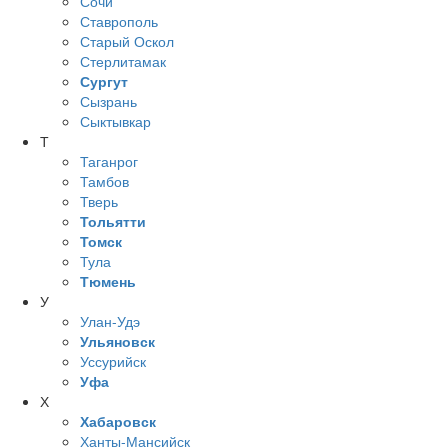
Сочи
Ставрополь
Старый Оскол
Стерлитамак
Сургут
Сызрань
Сыктывкар
Т
Таганрог
Тамбов
Тверь
Тольятти
Томск
Тула
Тюмень
У
Улан-Удэ
Ульяновск
Уссурийск
Уфа
Х
Хабаровск
Ханты-Мансийск