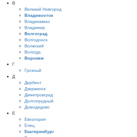
В
Великий Новгород
Владивосток
Владикавказ
Владимир
Волгоград
Волгодонск
Волжский
Вологда
Воронеж
Г
Грозный
Д
Дербент
Дзержинск
Димитровград
Долгопрудный
Домодедово
Е
Евпатория
Елец
Екатеринбург