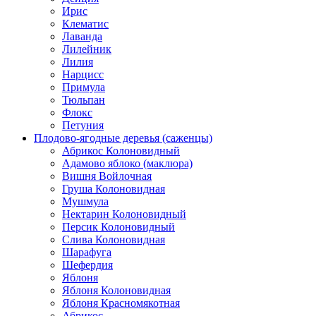
Ирис
Клематис
Лаванда
Лилейник
Лилия
Нарцисс
Примула
Тюльпан
Флокс
Петуния
Плодово-ягодные деревья (саженцы)
Абрикос Колоновидный
Адамово яблоко (маклюра)
Вишня Войлочная
Груша Колоновидная
Мушмула
Нектарин Колоновидный
Персик Колоновидный
Слива Колоновидная
Шарафуга
Шефердия
Яблоня
Яблоня Колоновидная
Яблоня Красномякотная
Абрикос