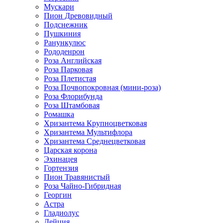
Мускари
Пион Древовидный
Подснежник
Пушкиния
Ранункулюс
Рододенрон
Роза Английская
Роза Парковая
Роза Плетистая
Роза Почвопокровная (мини-роза)
Роза Флорибунда
Роза Штамбовая
Ромашка
Хризантема Крупноцветковая
Хризантема Мультифлора
Хризантема Среднецветковая
Царская корона
Эхинацея
Гортензия
Пион Травянистый
Роза Чайно-Гибридная
Георгин
Астра
Гладиолус
Дейция