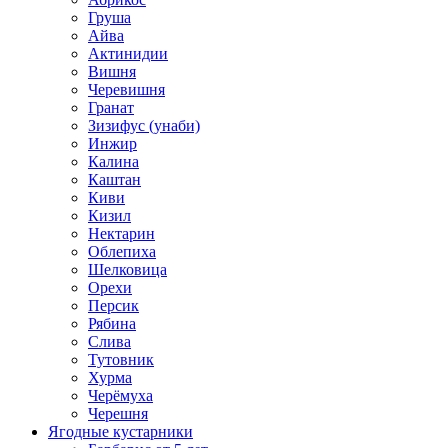
Груша
Айва
Актинидии
Вишня
Черевишня
Гранат
Зизифус (унаби)
Инжир
Калина
Каштан
Киви
Кизил
Нектарин
Облепиха
Шелковица
Орехи
Персик
Рябина
Слива
Тутовник
Хурма
Черёмуха
Черешня
Ягодные кустарники