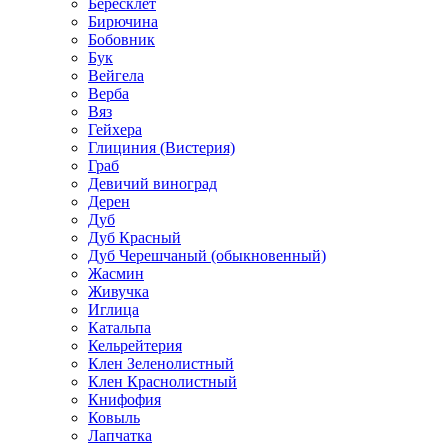
Бересклет
Бирючина
Бобовник
Бук
Вейгела
Верба
Вяз
Гейхера
Глициния (Вистерия)
Граб
Девичий виноград
Дерен
Дуб
Дуб Красный
Дуб Черешчаный (обыкновенный)
Жасмин
Живучка
Иглица
Катальпа
Кельрейтерия
Клен Зеленолистный
Клен Краснолистный
Книфофия
Ковыль
Лапчатка