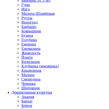
Барбарис от 5 лет
Гуми
Ирга
Малина Штамбовая
Ругоза
Виноград
Барбарис
Боярышник
Бузина
Голубика
Ежевика
Ежемалина
Жимолость
Йошта
Кизильник
Клубника (земляника)
Крыжовник
Малина
Смородина
Черника
Шиповник
Декоративные культуры
Акация
Бархат
Береза