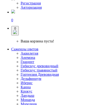
Регистрация
Авторизация
0
0
Ваша корзина пуста!
Саженцы цветов
Аквилегия
Анемона
Гиацинт
Гибискус древовидный
Гибискус травянистый
Гортензия Древовидная
Дельфиниум
Иберис
Канна
Крокус
Ландыш
Монарда
Морозник