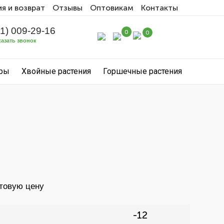
ия и возврат
Отзывы
Оптовикам
Контакты
31) 009-29-16
0
0
казать звонок
уры
Хвойные растения
Горшечные растения
птовую цену
-12