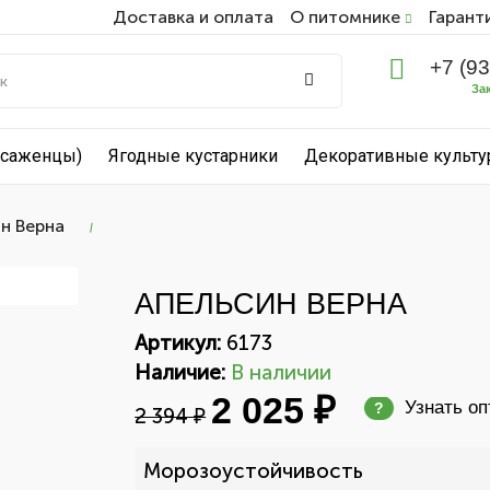
Доставка и оплата
О питомнике
Гарант
+7 (9
За
(саженцы)
Ягодные кустарники
Декоративные культ
н Верна
АПЕЛЬСИН ВЕРНА
Артикул:
6173
Наличие:
В наличии
2 025 ₽
Узнать о
?
2 394 ₽
Морозоустойчивость