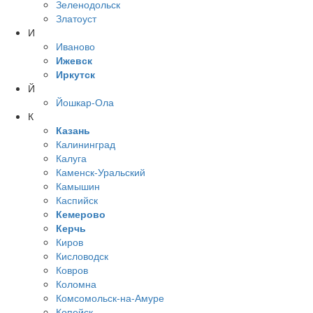
Зеленодольск
Златоуст
И
Иваново
Ижевск
Иркутск
Й
Йошкар-Ола
К
Казань
Калининград
Калуга
Каменск-Уральский
Камышин
Каспийск
Кемерово
Керчь
Киров
Кисловодск
Ковров
Коломна
Комсомольск-на-Амуре
Копейск