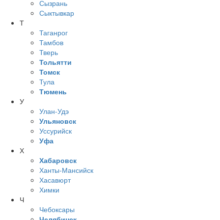
Сызрань
Сыктывкар
Т
Таганрог
Тамбов
Тверь
Тольятти
Томск
Тула
Тюмень
У
Улан-Удэ
Ульяновск
Уссурийск
Уфа
Х
Хабаровск
Ханты-Мансийск
Хасавюрт
Химки
Ч
Чебоксары
Челябинск