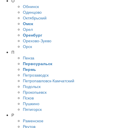
О
Обнинск
Одинцово
Октябрьский
Омск
Орел
Оренбург
Орехово-Зуево
Орск
П
Пенза
Первоуральск
Пермь
Петрозаводск
Петропавловск-Камчатский
Подольск
Прокопьевск
Псков
Пушкино
Пятигорск
Р
Раменское
Реутов