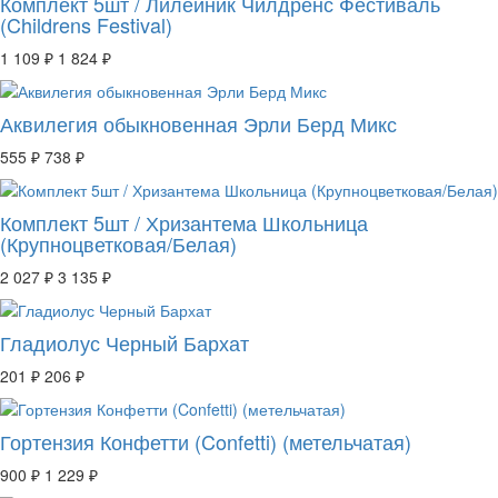
Комплект 5шт / Лилейник Чилдренс Фестиваль
(Childrens Festival)
1 109 ₽
1 824 ₽
Аквилегия обыкновенная Эрли Берд Микс
555 ₽
738 ₽
Комплект 5шт / Хризантема Школьница
(Крупноцветковая/Белая)
2 027 ₽
3 135 ₽
Гладиолус Черный Бархат
201 ₽
206 ₽
Гортензия Конфетти (Confetti) (метельчатая)
900 ₽
1 229 ₽