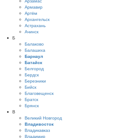
Арзамас
Армавир
Артём
Архангельск
Астрахань
Ачинск
Б
Балаково
Балашиха
Барнаул
Батайск
Белгород
Бердск
Березники
Бийск
Благовещенск
Братск
Брянск
В
Великий Новгород
Владивосток
Владикавказ
Владимир