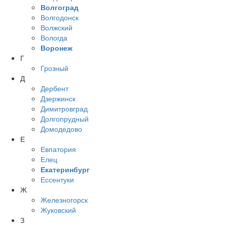
Волгоград
Волгодонск
Волжский
Вологда
Воронеж
Г
Грозный
Д
Дербент
Дзержинск
Димитровград
Долгопрудный
Домодедово
Е
Евпатория
Елец
Екатеринбург
Ессентуки
Ж
Железногорск
Жуковский
З