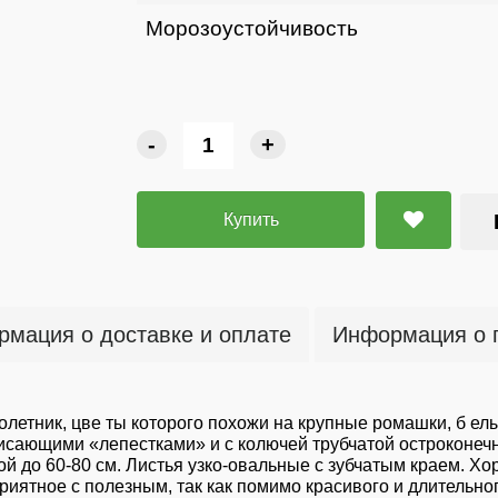
Морозоустойчивость
-
+
Купить
мация о доставке и оплате
Информация о 
олетник, цве ты которого похожи на крупные ромашки, б е
свисающими «лепестками» и с колючей трубчатой остроконеч
й до 60-80 см. Листья узко-овальные с зубчатым краем. Х
иятное с полезным, так как помимо красивого и длительног