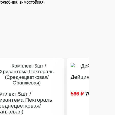
толюбива, зимостойкая.
Дейция Турбилон руж
566 ₽
750 ₽
ктораль
ая/