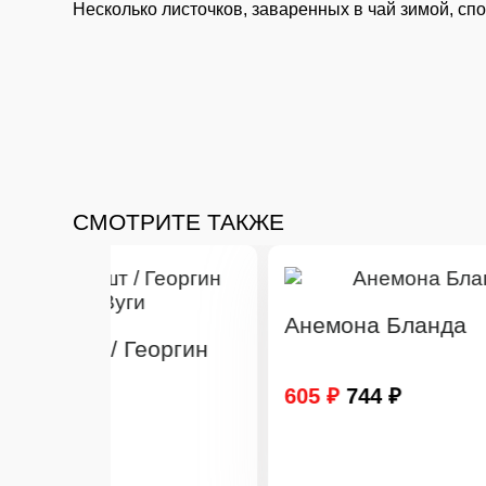
Несколько листочков, заваренных в чай зимой, сп
СМОТРИТЕ ТАКЖЕ
Анемона Бланда
еоргин
К
Г
605 ₽
744 ₽
(
4