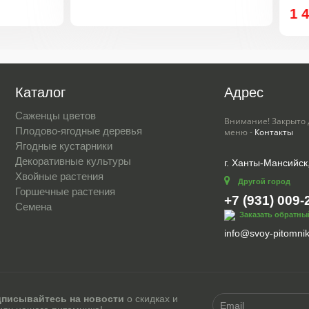
1 470 ₽
3 245 ₽
Каталог
Адрес
Саженцы цветов
Внимание! Закрыто 
Плодово-ягодные деревья
меню -
Контакты
Ягодные кустарники
Декоративные культуры
г. Ханты-Мансийск
Хвойные растения
Другой город
Горшечные растения
+7 (931) 009-
Семена
Заказать обратны
info@svoy-pitomnik
писывайтесь на новости
о скидках и