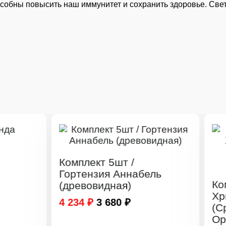
особны повысить наш иммунитет и сохранить здоровье. Све
омплект 5шт /
ортензия Аннабель
Комплект 5шт /
древовидная)
Хризантема Пе
 234 ₽
3 680 ₽
(Среднецветков
Оранжевая)