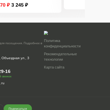
Политика
для посещения. Подробнее в
конфиденциальности
Рекомендательные
, Объездная ул., 3
технологии
Карта сайта
29-16
й звонок
.ru
Подписаться