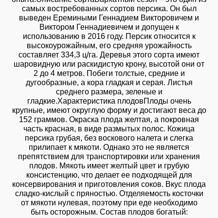
самых востребованных сортов персика. Он был
выведен Еремиными Геннадием Викторовичем и
Виктором Геннадиевичем и допущен к
использованию в 2016 году. Персик относится к
высокоурожайным, его средняя урожайность
составляет 334,3 ц/га. Деревья этого сорта имеют
шаровидную или раскидистую крону, высотой они от
2 до 4 метров. Побеги толстые, средние и
дугообразные, а кора гладкая и серая. Листья
среднего размера, зеленые и
гладкие.Характеристика плодовПлоды очень
крупные, имеют округлую форму и достигают веса до
152 граммов. Окраска плода желтая, а покровная
часть красная, в виде размытых полос. Кожица
персика грубая, без воскового налета и слегка
прилипает к мякоти. Однако это не является
препятствием для транспортировки или хранения
плодов. Мякоть имеет желтый цвет и грубую
консистенцию, что делает ее подходящей для
консервирования и приготовления соков. Вкус плода
сладко-кислый с пряностью. Отделяемость косточки
от мякоти нулевая, поэтому при еде необходимо
быть осторожным. Состав плодов богатый: